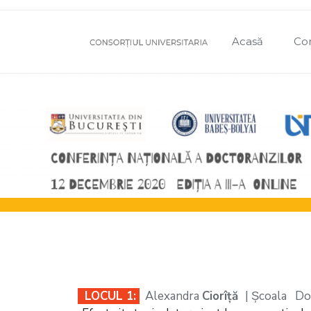
Acasă
Com
LOCUL 1:
Alexandra
Ciorîță
| Școala Do