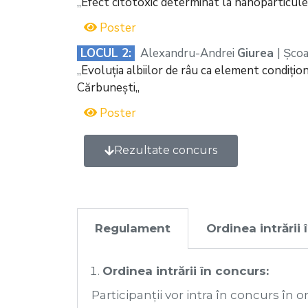
,,
Efect citotoxic determinat la nanoparticul
Poster
LOCUL 2:
Alexandru-Andrei
Giurea
| Șco
,,
Evoluția albiilor de râu ca element condițion
Cărbunești,,
Poster
Rezultate concurs
Regulament
Ordinea intrării
Ordinea intrării în concurs:
Participanții vor intra în concurs în o