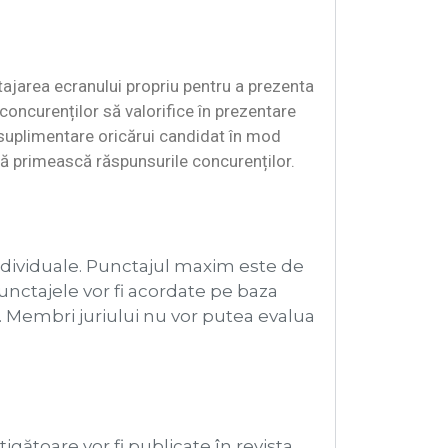
tajarea ecranului propriu pentru a prezenta
concurenților să valorifice în prezentare
i suplimentare oricărui candidat în mod
 să primească răspunsurile concurenților.
individuale. Punctajul maxim este de
unctajele vor fi acordate pe baza
e. Membri juriului nu vor putea evalua
igătoare vor fi publicate în revista