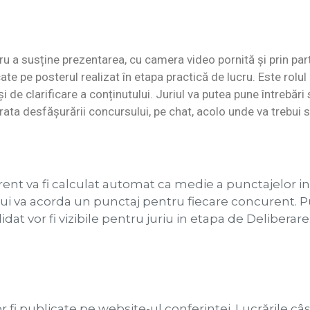
u a susține prezentarea, cu camera video pornită și prin par
e pe posterul realizat în etapa practică de lucru. Este rolul 
 de clarificare a conținutului. Juriul va putea pune întrebăr
rata desfășurării concursului, pe chat, acolo unde va trebui
rent va fi calculat automat ca medie a punctajelor 
lui va acorda un punctaj pentru fiecare concurent. P
dat vor fi vizibile pentru juriu in etapa de Deliberar
fi publicate pe website-ul conferinței. Lucrările câșt