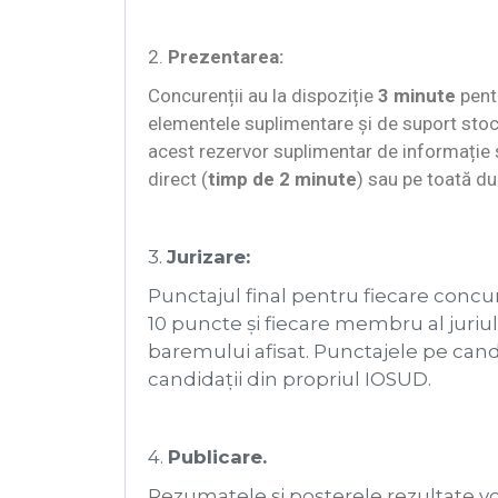
2.
Prezentarea:
Concurenții au la dispoziție
3 minute
pentr
elementele suplimentare și de suport stocat
acest rezervor suplimentar de informație și
direct (
timp de 2 minute
) sau pe toată du
3.
Jurizare:
Punctajul final pentru fiecare concu
10 puncte și fiecare membru al juriu
baremului afisat. Punctajele pe candi
candidații din propriul IOSUD.
4.
Publicare.
Rezumatele și posterele rezultate vor 