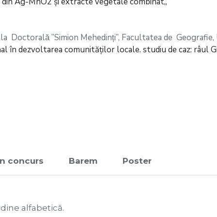
e din Ag-MnO2 și extracte vegetale combinat,,
ala Doctorală ”Simion Mehedinți”, Facultatea de Geografie, 
al în dezvoltarea comunităților locale. studiu de caz: râul Gi
 în concurs
Barem
Poster
rdine alfabetică.